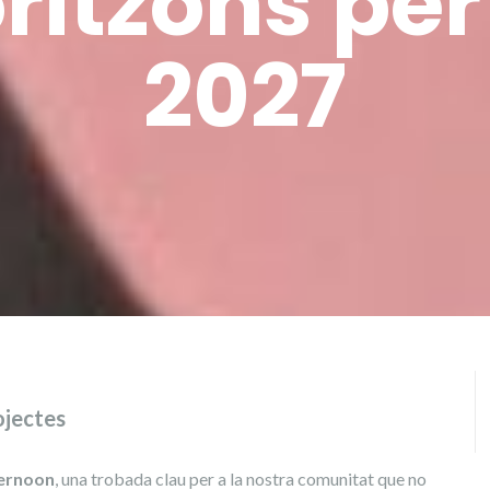
ritzons per
2027
ojectes
ernoon
, una trobada clau per a la nostra comunitat que no