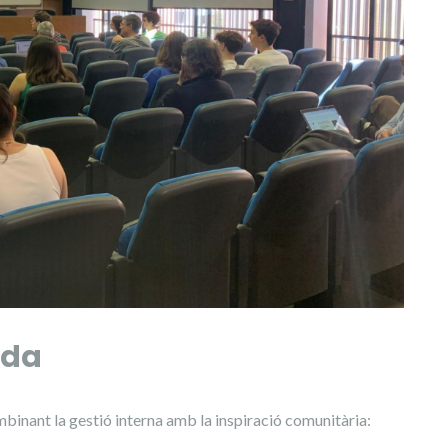
ada
mbinant la gestió interna amb la inspiració comunitària: