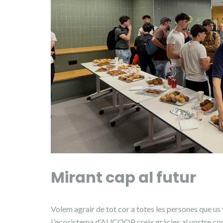
Mirant cap al futur
Volem agrair de tot cor a totes les persones que u
L’ecosistema d’AUCOOP creix gràcies al vostre c