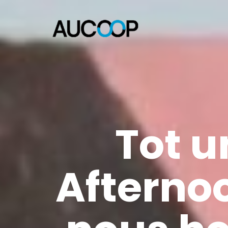
Tot u
Afternoo