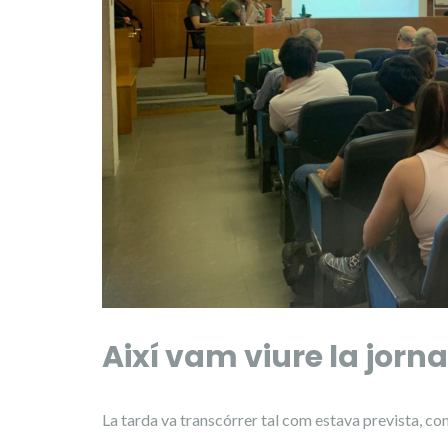
Així vam viure la jorn
La tarda va transcórrer tal com estava prevista, co