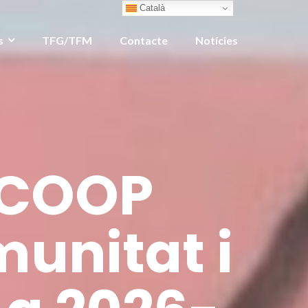
Català
s
TFG/TFM
Contacte
Notícies
AUCOOP
munitat i