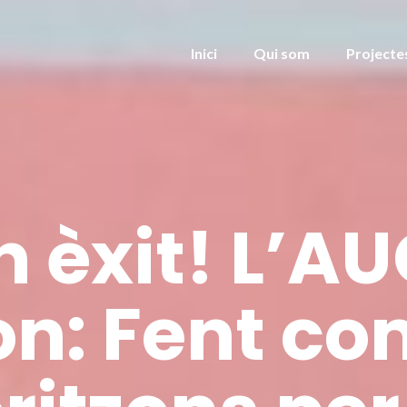
Inici
Qui som
Projecte
n èxit! L’
n: Fent co