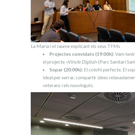
La Maria i el Jaume explicant els seus TFMs
Projectes convidats (19:00h):
Vam tenir 
el projecte
«Vincle Digital»
(Parc Sanitari Sant
Sopar (20:00h):
El colofó perfecte. El sop
ideal per xerrar, compartir idees relaxadamen
veterans i els nouvinguts.